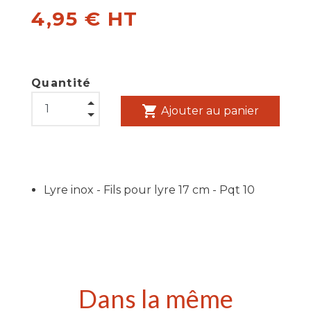
4,95 € HT
Quantité
shopping_cart
Ajouter au panier
Lyre inox - Fils pour lyre 17 cm - Pqt 10
Dans la même