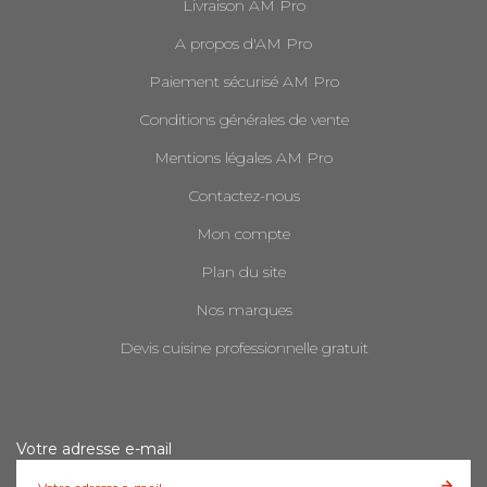
Livraison AM Pro
A propos d'AM Pro
Paiement sécurisé AM Pro
Conditions générales de vente
Mentions légales AM Pro
Contactez-nous
Mon compte
Plan du site
Nos marques
Devis cuisine professionnelle gratuit
Votre adresse e-mail