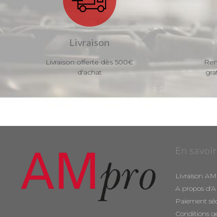
Livraison
Livraison offerte dès 500€
Ren
d'achat
gra
En savoir
Livraison AM
A propos d'
Paiement sé
Conditions g