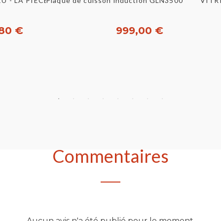
u rapide
Aperçu rapide
U - LA PIECE [B43015]
VITR
80 €
999,00 €
heter
Acheter
Commentaires
Aucun avis n'a été publié pour le moment.