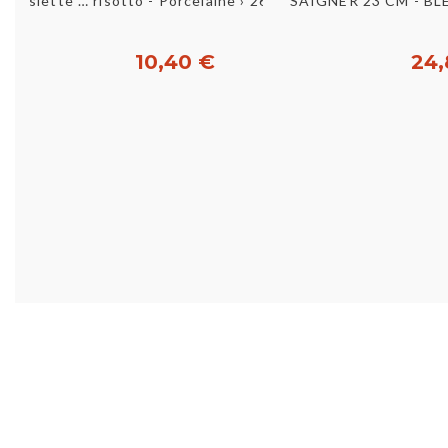
Aperçu rapide
Aperç
Assiette … risotto - Porcelaine › 26 cm - ArŠs
SAIGNER 23 CM - BLE
10,40 €
24,
Acheter
Ac