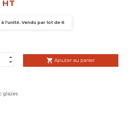
€ HT
 à l'unité. Vendu par lot de 6
shopping_cart
Ajouter au panier
c glazes.