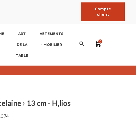
Compte
client
NE
ART
VÊTEMENTS
0
search
DE LA
- MOBILIER
TABLE
celaine › 13 cm - H‚lios
2074