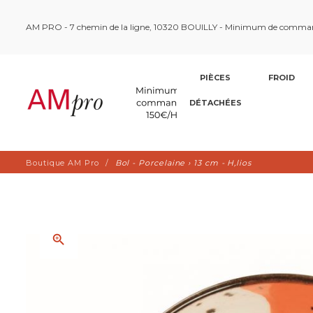
AM PRO - 7 chemin de la ligne, 10320 BOUILLY - Minimum de comma
PIÈCES
FROID
DÉTACHÉES
Boutique AM Pro
Bol - Porcelaine › 13 cm - H‚lios
zoom_in