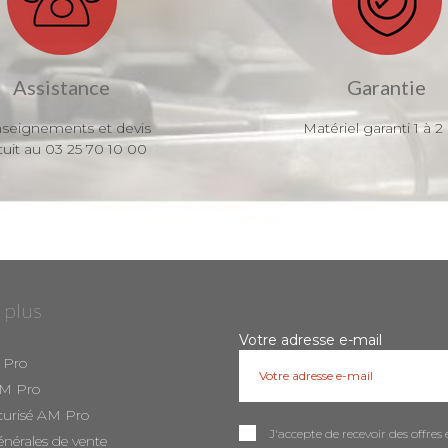
Assistance
Garantie
seignements et devis
Matériel garanti 1 à 2
tuit au 03 25 70 10 00
 plus
Votre adresse e-mail
 Pro
AM Pro
curisé AM Pro
J'accepte de recevoir des offr
énérales de vente