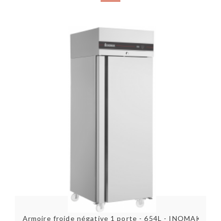
os
Armoire froide négative 1 porte - 654L - INOMAK
A