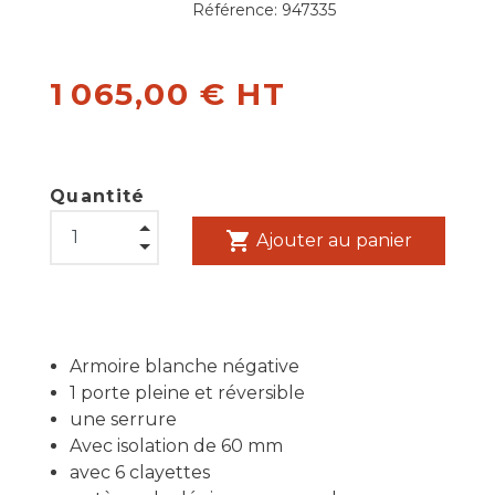
Référence:
947335
1 065,00 € HT
Quantité
shopping_cart
Ajouter au panier
Armoire blanche négative
1 porte pleine et réversible
une serrure
Avec isolation de 60 mm
avec 6 clayettes