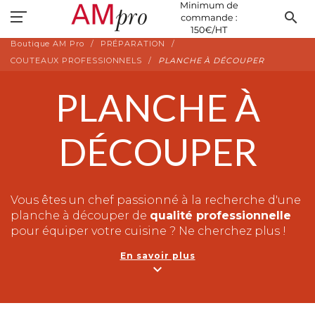
search
Boutique AM Pro
PRÉPARATION
COUTEAUX PROFESSIONNELS
PLANCHE À DÉCOUPER
PLANCHE À
DÉCOUPER
Vous êtes un chef passionné à la recherche d'une
planche à découper de
qualité professionnelle
pour équiper votre cuisine ? Ne cherchez plus !
Notre site e-commerce propose une large
En savoir plus
gamme de planches à découper, l'outil
expand_more
indispensable pour toutes vos préparations
culinaires.