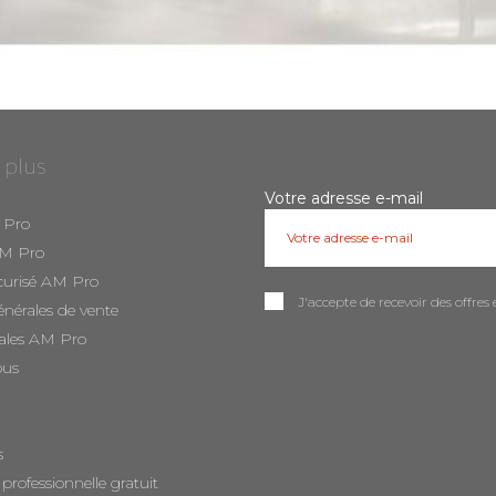
 plus
Votre adresse e-mail
 Pro
AM Pro
curisé AM Pro
J'accepte de recevoir des offr
énérales de vente
ales AM Pro
ous
s
 professionnelle gratuit