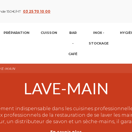
nde 150€/HT
03 25 70 10 00
PRÉPARATION
CUISSON
BAR
INOX -
HYGIÈ
-
STOCKAGE
CAFÉ
VE-MAIN
LAVE-MAIN
ement indispensable dans les cuisines professionnel
ux professionnels de la restauration de se laver les ma
geur, un distributeur de savon et un sèche-mains, il ga
En savoir plus