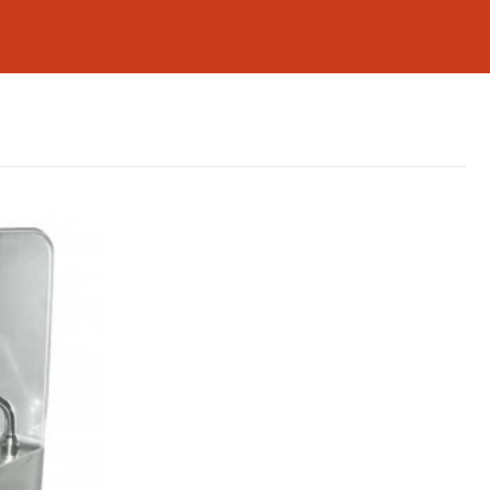
 cafétérias, boulangeries, etc. Il facilite le
nnel de cuisine. Son design ergonomique et
abilité optimale.