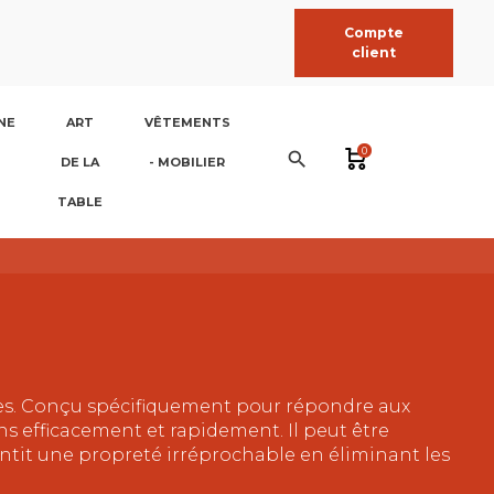
Compte
client
NE
ART
VÊTEMENTS
0
search
DE LA
- MOBILIER
TABLE
les. Conçu spécifiquement pour répondre aux
ins efficacement et rapidement. Il peut être
rantit une propreté irréprochable en éliminant les