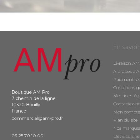
En savoir
Livraison AM
A propos d'
Paiement sé
Conditions g
Boutique AM Pro
Mentions lég
7 chemin de la ligne
Contactez-n
10320 Bouilly
France
Mon compte
commercial@am-pro.fr
Plan du site
Nos marque
03 25 70 10 00
Devis cuisine