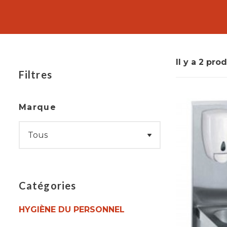
Le lave main professionnel est parfaitement adapté 
respect des normes sanitaires en vigueur et assu
fonctionnel permet une utilisation aisée, tandis 
Il y a 2 prod
Filtres
Marque
Catégories
HYGIÈNE DU PERSONNEL