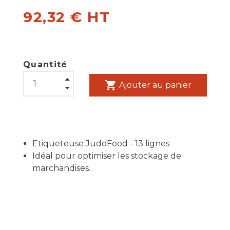
92,32 € HT
Quantité
shopping_cart
Ajouter au panier
Etiqueteuse JudoFood - 13 lignes
Idéal pour optimiser les stockage de
marchandises.