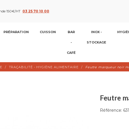
nde 150€/HT
03 25 70 10 00
PRÉPARATION
CUISSON
BAR
INOX -
HYGIÈ
-
STOCKAGE
CAFÉ
E
TRAÇABILITÉ - HYGIÈNE ALIMENTAIRE
Feutre marqueur noir H
Feutre m
Référence:
63