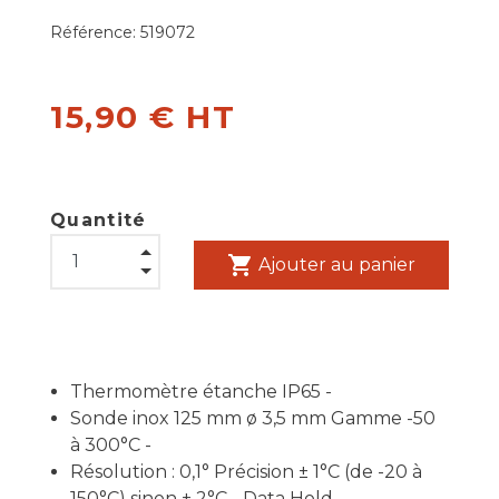
Référence:
519072
15,90 € HT
Quantité
shopping_cart
Ajouter au panier
Thermomètre étanche IP65 -
Sonde inox 125 mm ø 3,5 mm Gamme -50
à 300°C -
Résolution : 0,1° Précision ± 1°C (de -20 à
150°C) sinon ± 2°C - Data Hold -