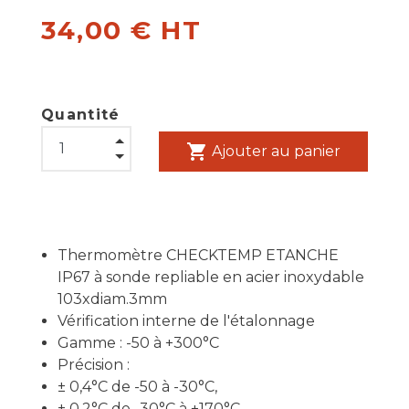
34,00 € HT
Quantité
shopping_cart
Ajouter au panier
Thermomètre CHECKTEMP ETANCHE
IP67 à sonde repliable en acier inoxydable
103xdiam.3mm
Vérification interne de l'étalonnage
Gamme : -50 à +300°C
Précision :
± 0,4°C de -50 à -30°C,
± 0,2°C de -30°C à +170°C ,