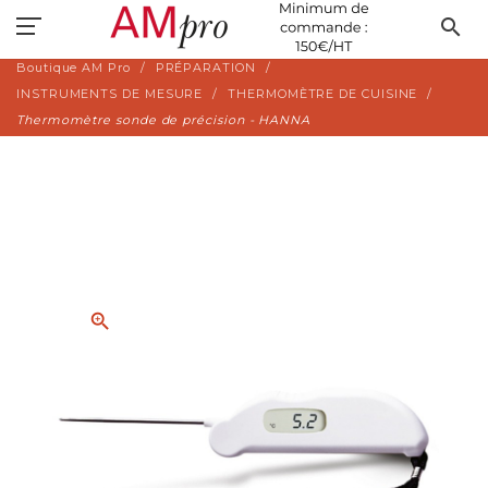
search
Boutique AM Pro
PRÉPARATION
INSTRUMENTS DE MESURE
THERMOMÈTRE DE CUISINE
Thermomètre sonde de précision - HANNA
zoom_in