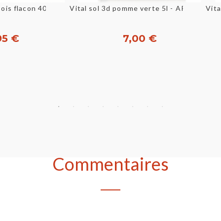
u rapide
Aperçu rapide
bois flacon 400ml
Vital sol 3d pomme verte 5l - ARTUGO
Vita
95 €
7,00 €
heter
Acheter
Commentaires