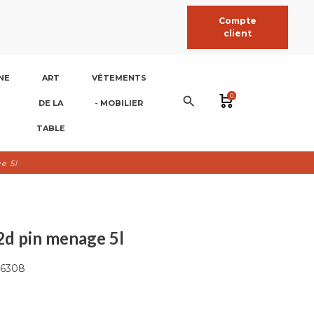
Compte
client
NE
ART
VÊTEMENTS
0
search
DE LA
- MOBILIER
TABLE
e 5l
 2d pin menage 5l
6308