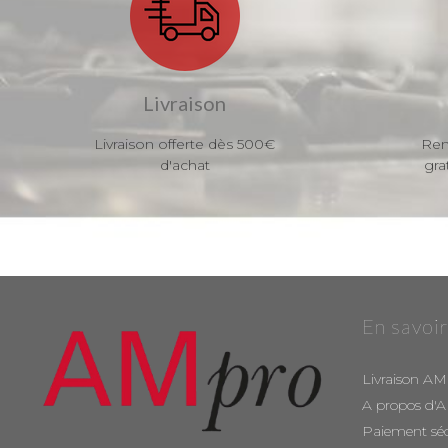
Livraison
Livraison offerte dès 500€
Ren
d'achat
gra
En savoir
Livraison AM
A propos d'
Paiement sé