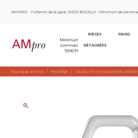
AM PRO - 7 chemin de la ligne, 10320 BOUILLY - Minimum de comma
PIÈCES
FROID
DÉTACHÉES
Boutique AM Pro
HYGIÈNE
PRODUITS D'ENTRETIEN PROFE
zoom_in