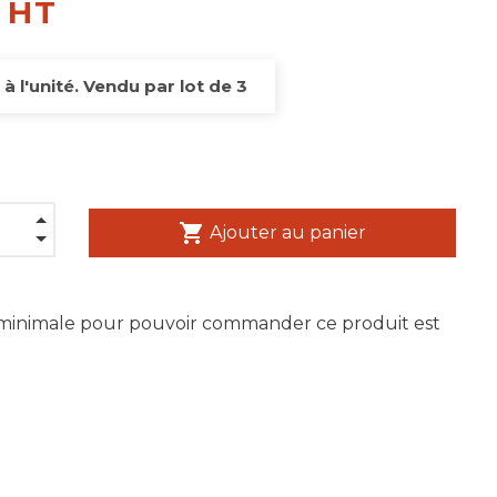
€ HT
 à l'unité. Vendu par lot de 3
shopping_cart
Ajouter au panier
 minimale pour pouvoir commander ce produit est