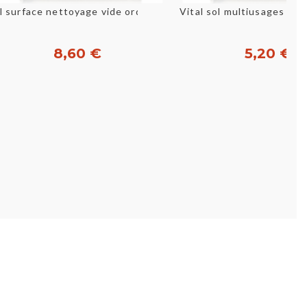
Aperçu rapide
Aperçu rapid
l surface nettoyage vide ordures 5l
Vital sol multiusages 5
8,60 €
5,20 €
Acheter
Acheter