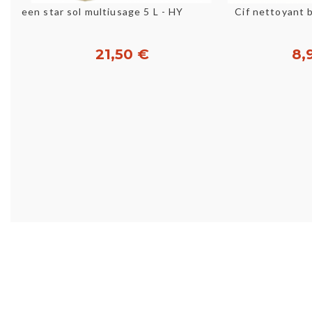
Aperçu rapide
Aperç
Green star sol multiusage 5 L - HYDRACHIM
Cif nettoyant 
21,50 €
8,
Acheter
Ac