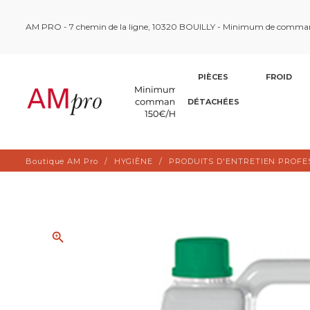
AM PRO - 7 chemin de la ligne, 10320 BOUILLY - Minimum de comma
PIÈCES
FROID
DÉTACHÉES
Boutique AM Pro
HYGIÈNE
PRODUITS D'ENTRETIEN PROFE
zoom_in