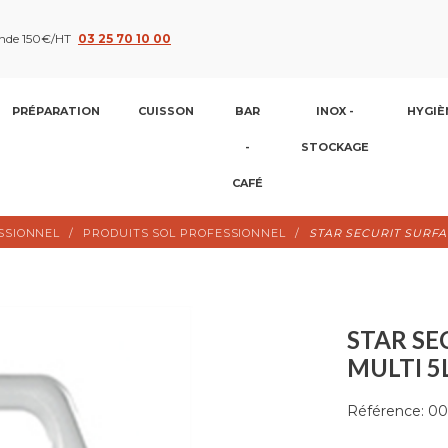
nde 150€/HT
03 25 70 10 00
PRÉPARATION
CUISSON
BAR
INOX -
HYGIÈ
-
STOCKAGE
CAFÉ
SSIONNEL
PRODUITS SOL PROFESSIONNEL
STAR SECURIT SURFA
STAR SE
MULTI 5
Référence:
00