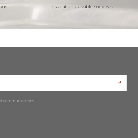
 ans
Installation possible sur devis
es et communications