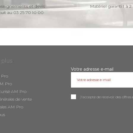
seignements et devis
Matériel garanti 1 à 2
tuit au 03 25 70 10 00
 plus
Votre adresse e-mail
 Pro
AM Pro
curisé AM Pro
J'accepte de recevoir des offr
énérales de vente
ales AM Pro
ous