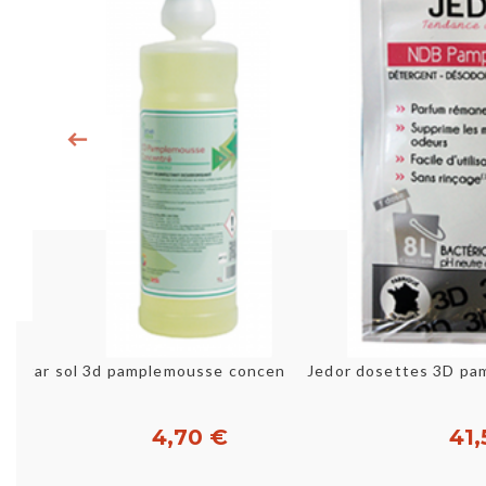
Aperçu rapide
Aperç
Star sol 3d pamplemousse concentre 1 litre
Jedor dosettes 3D p
4,70 €
41,