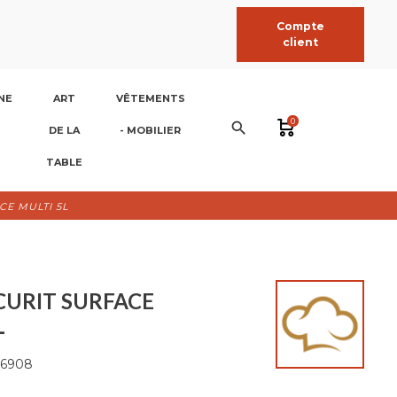
Compte
client
NE
ART
VÊTEMENTS
0
search
DE LA
- MOBILIER
TABLE
CE MULTI 5L
CURIT SURFACE
L
6908