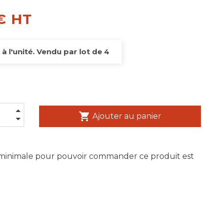
€ HT
 à l'unité. Vendu par lot de 4
shopping_cart
Ajouter au panier
 minimale pour pouvoir commander ce produit est