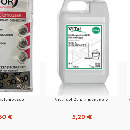
u rapide
Aperçu rapide
amplemousse - 250X20ML
Vital sol 2d pin menage 5l
50 €
5,20 €