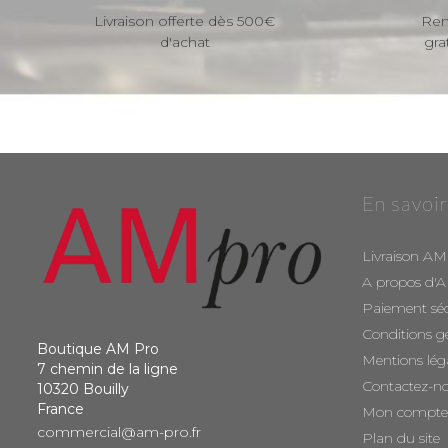
Livraison offerte dès 500€
Ren
d'achat
gra
En savoir
Livraison AM
A propos d'
Paiement sé
Conditions g
Boutique AM Pro
Mentions lég
7 chemin de la ligne
Contactez-n
10320 Bouilly
France
Mon compte
commercial@am-pro.fr
Plan du site