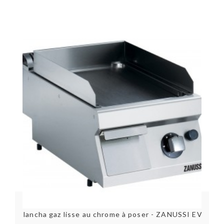
Plaque à snacker gaz rainurée G7FL4M - BERTOS SERIE 700
Plancha gaz lisse au chrome à poser - ZANUSSI EVO700