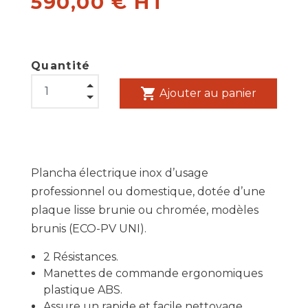
590,00 € HT
Quantité
shopping_cart
Ajouter au panier
Plancha électrique inox d’usage
professionnel ou domestique, dotée d’une
plaque lisse brunie ou chromée, modèles
brunis (ECO-PV UNI).
2 Résistances.
Manettes de commande ergonomiques
plastique ABS.
Assure un rapide et facile nettoyage.