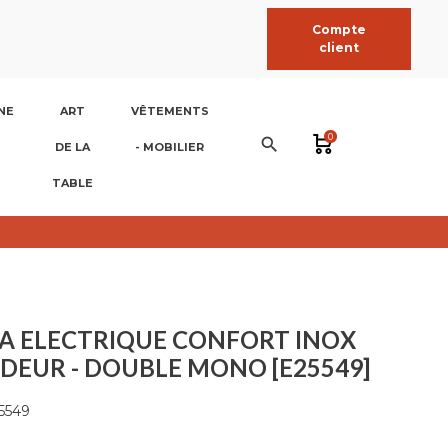
Compte
client
NE
ART
VÊTEMENTS
0
search
DE LA
- MOBILIER
TABLE
A ELECTRIQUE CONFORT INOX
EUR - DOUBLE MONO [E25549]
5549