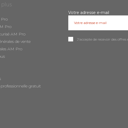
 plus
Votre adresse e-mail
 Pro
AM Pro
curisé AM Pro
J'accepte de recevoir des offr
énérales de vente
ales AM Pro
ous
s
 professionnelle gratuit