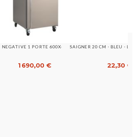
Aperçu rapide
Aperçu rapid
ir
 NEGATIVE 1 PORTE 600X400 [E17129]
SAIGNER 20 CM - BLEU - LA 
1 690,00 €
22,30 €
Acheter
Acheter