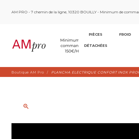
AM PRO - 7 chemin de la ligne, 10320 BOUILLY - Minimum de comma
PIÈCES
FROID
DÉTACHÉES
Boutique AM Pro
PLANCHA ELECTRIQUE CONFORT INOX PRO
zoom_in