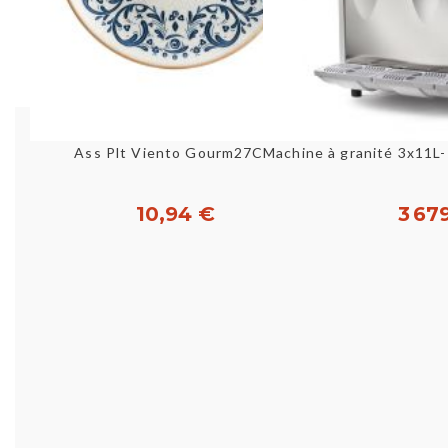
Aperçu rapide
Aperç
Ass Plt Viento Gourm27Cm
10,94 €
3 67
Acheter
Ac