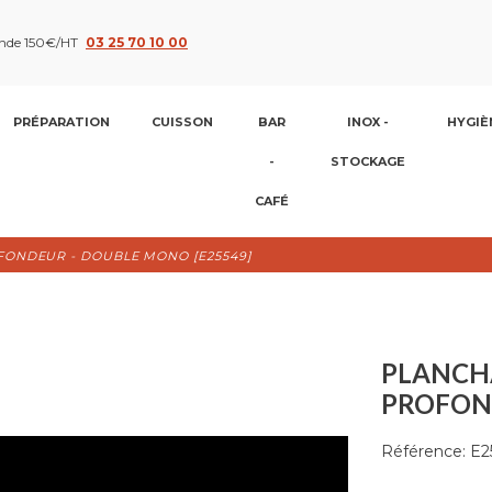
nde 150€/HT
03 25 70 10 00
PRÉPARATION
CUISSON
BAR
INOX -
HYGIÈ
-
STOCKAGE
CAFÉ
FONDEUR - DOUBLE MONO [E25549]
PLANCH
PROFOND
Référence:
E2