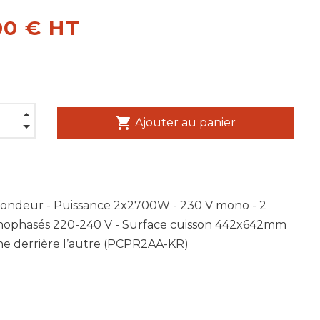
00 € HT
shopping_cart
Ajouter au panier
fondeur - Puissance 2x2700W - 230 V mono - 2
ophasés 220-240 V - Surface cuisson 442x642mm
une derrière l’autre (PCPR2AA-KR)