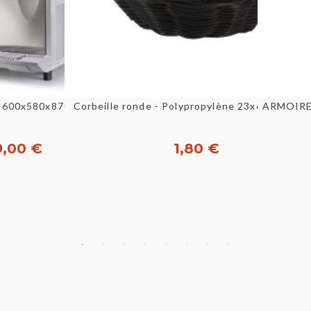
u rapide
Aperçu rapide
Corbeille ronde - Polypropylène 23x6,5 cm - No
Machine à granité 3x11L- 600x580x870 mm - I-Pro 3 M
ARMOIRE
9,00 €
1,80 €
heter
Acheter