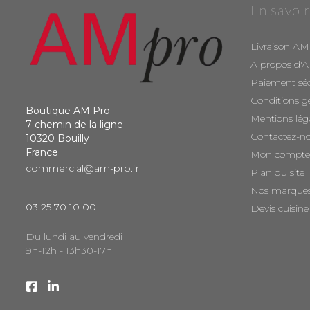
En savoir
Livraison AM
A propos d'
Paiement sé
Conditions g
Boutique AM Pro
Mentions lég
7 chemin de la ligne
Contactez-n
10320 Bouilly
France
Mon compte
commercial@am-pro.fr
Plan du site
Nos marque
03 25 70 10 00
Devis cuisine
Du lundi au vendredi
9h-12h - 13h30-17h