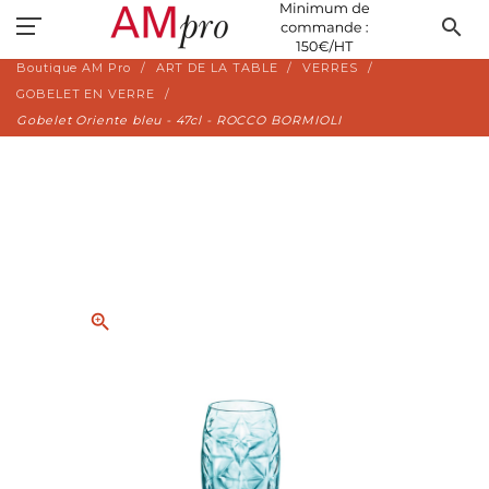
search
Boutique AM Pro
ART DE LA TABLE
VERRES
GOBELET EN VERRE
Gobelet Oriente bleu - 47cl - ROCCO BORMIOLI
zoom_in