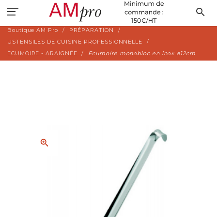
search
Boutique AM Pro
PRÉPARATION
USTENSILES DE CUISINE PROFESSIONNELLE
ECUMOIRE - ARAIGNÉE
Ecumoire monobloc en inox ø12cm
zoom_in