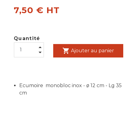
7,50 € HT
Quantité
shopping_cart
Ajouter au panier
Ecumoire monobloc inox - ø 12 cm - Lg 35
cm