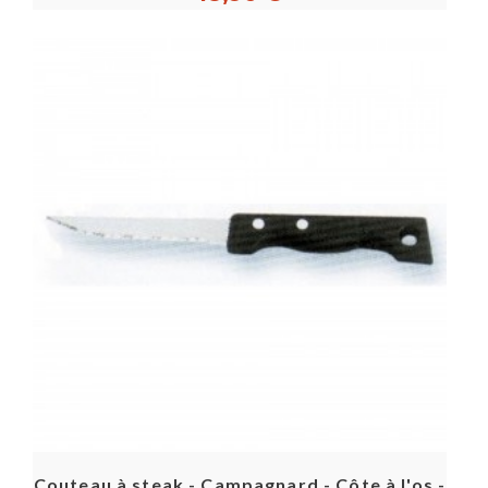
Couteau à steak - Campagnard - Côte à l'os -