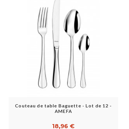
Couteau de table Baguette - Lot de 12 -
AMEFA
18,96 €