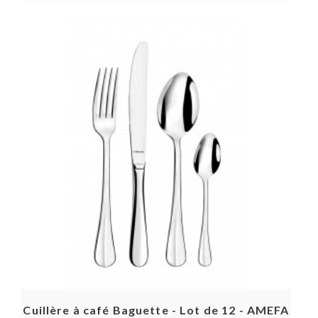
Cuillère à café Baguette - Lot de 12 - AMEFA