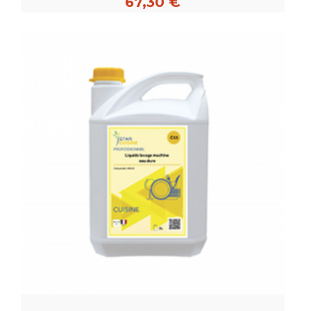
67,30 €