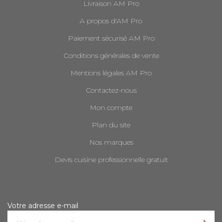
Livraison AM Pro
A propos d'AM Pro
Paiement sécurisé AM Pro
Conditions générales de vente
Mentions légales AM Pro
Contactez-nous
Mon compte
Plan du site
Nos marques
Devis cuisine professionnelle gratuit
Votre adresse e-mail