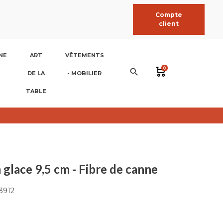
Compte
client
NE
ART
VÊTEMENTS
0
search
DE LA
- MOBILIER
TABLE
à glace 9,5 cm - Fibre de canne
3912