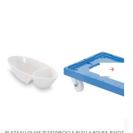
Aperçu rapide
Aperçu rapid
TABLE POSITIVE 4P AV DOSSERET 2230X700X850 GR CLASS T...
PLATEAU OLIVE [E23205]