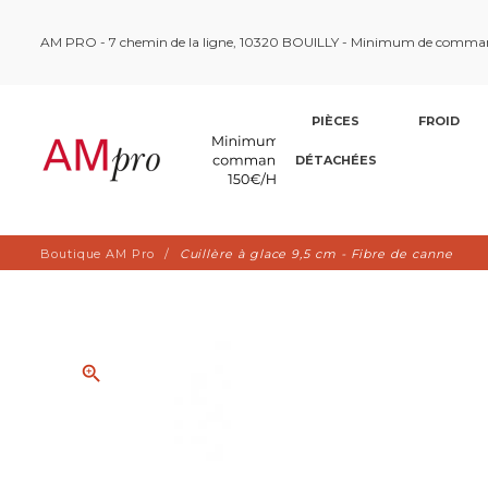
AM PRO - 7 chemin de la ligne, 10320 BOUILLY - Minimum de comma
PIÈCES
FROID
DÉTACHÉES
Boutique AM Pro
Cuillère à glace 9,5 cm - Fibre de canne
zoom_in