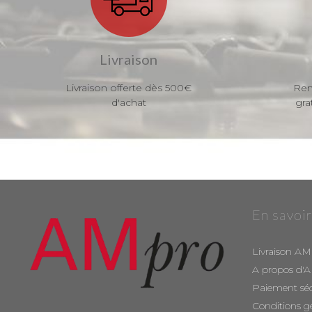
Livraison
Livraison offerte dès 500€
Ren
d'achat
gra
En savoir
Livraison AM
A propos d'
Paiement sé
Conditions g