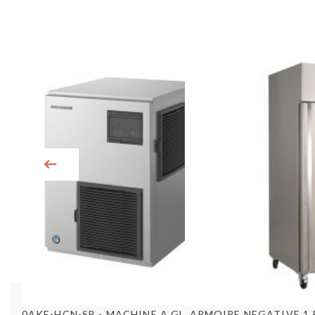
Aperçu rapide
Aperç
ARMOIRE NEGATIVE 1 
FM-480AKE-HCN-SB - MACHINE A GLACE SUPER GRAINS MODULAIRE...