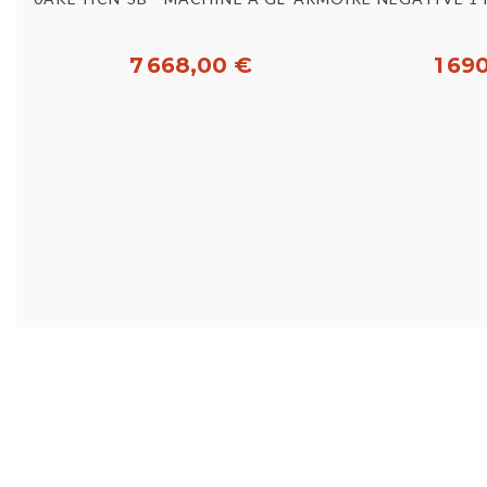
7 668,00 €
1 69
Acheter
Ac