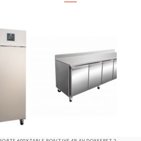
u rapide
Aperçu rapide
PORTE 600X400 [E17129]