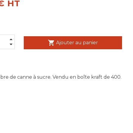
 € HT
shopping_cart
Ajouter au panier
fibre de canne à sucre. Vendu en boîte kraft de 400.