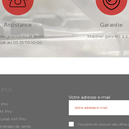
Assistance
Garantie
seignements et devis
Matériel garanti 1 à 2
tuit au 03 25 70 10 00
 plus
Votre adresse e-mail
 Pro
AM Pro
curisé AM Pro
J'accepte de recevoir des offr
énérales de vente