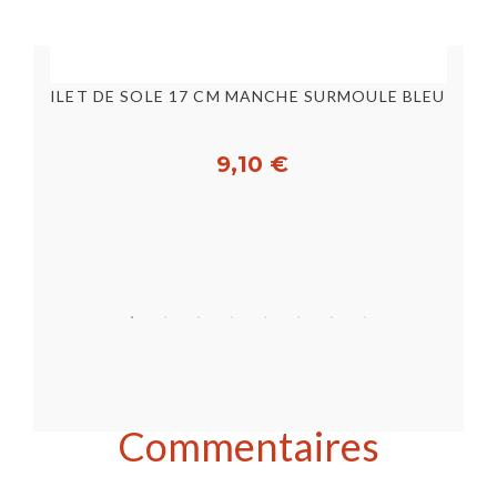
PELLE MAIN BLEU ALIMENTAIRE 260MM- 3,98L [E25881]
FILET DE SOLE 17 CM MANCHE SURMOULE BLEU [B42867]
9,10 €
Acheter
Commentaires