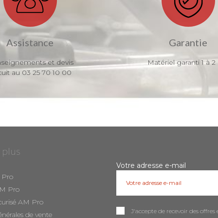
Assistance
Garantie
seignements et devis
Matériel garanti 1 à 2
tuit au 03 25 70 10 00
 plus
Votre adresse e-mail
 Pro
AM Pro
curisé AM Pro
J'accepte de recevoir des offr
énérales de vente