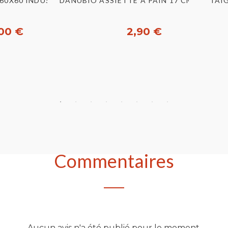
u rapide
Aperçu rapide
60X60 INDUSTRIEL [8987]
DANUBIO ASSIETTE A PAIN 17 CM [E24220
TAIG
00 €
2,90 €
heter
Acheter
Commentaires
Aucun avis n'a été publié pour le moment.