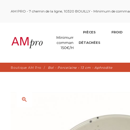
AM PRO - 7 chemin de la ligne, 10320 BOUILLY - Minimum de comma
PIÈCES
FROID
DÉTACHÉES
Boutique AM Pro
Bol - Porcelaine › 13 cm - Aphrodite
zoom_in