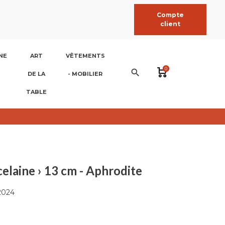
Compte
client
NE
ART
VÊTEMENTS
0
search
DE LA
- MOBILIER
TABLE
celaine › 13 cm - Aphrodite
2024