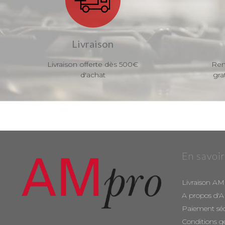
Livraison
Livraison offerte dès 500€
Ren
d'achat
gra
En savoir
Livraison AM
A propos d'
Paiement sé
Conditions g