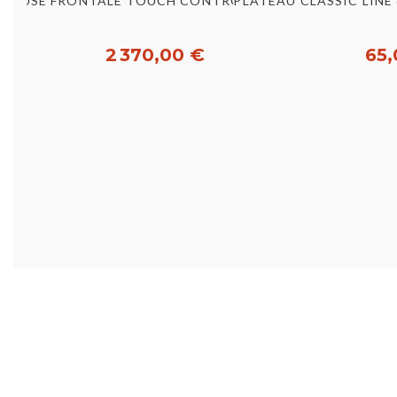
Aperçu rapide
Aperç
PLATEAU CLASSIC LINE 
LAVEUSE FRONTALE TOUCH CONTROL AVEC INTERFACE UTILISATEUR...
2 370,00 €
65,
Acheter
Ac