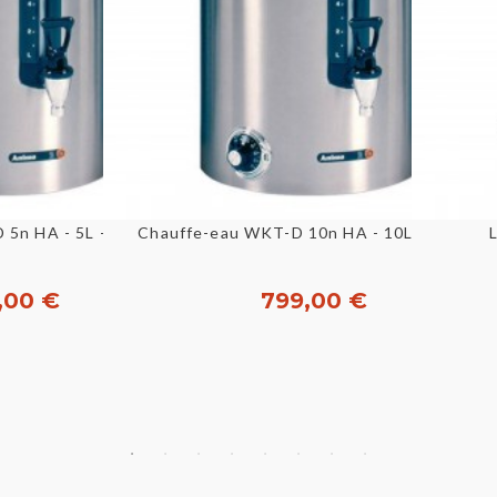
u rapide
Aperçu rapide
 5n HA - 5L - ANIMO
Chauffe-eau WKT-D 10n HA - 10L - ANIMO
,00 €
799,00 €
heter
Acheter