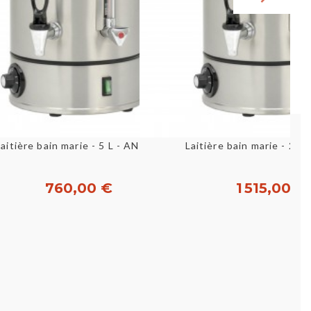
Aperçu rapide
Aperçu rapid
Laitière bain marie - 5 L - ANIMO
Laitière bain marie - 20
760,00 €
1 515,00 €
Acheter
Acheter