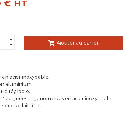
0 € HT
shopping_cart
Ajouter au panier
 en acier inoxydable.
 en aluminium.
re réglable.
 2 poignées ergonomiques en acier inoxydable
e brique lait de 1L