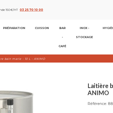
nde 150€/HT
03 25 70 10 00
PRÉPARATION
CUISSON
BAR
INOX -
HYGIÈ
-
STOCKAGE
CAFÉ
ère bain marie - 10 L - ANIMO
Laitière b
ANIMO
Référence:
88