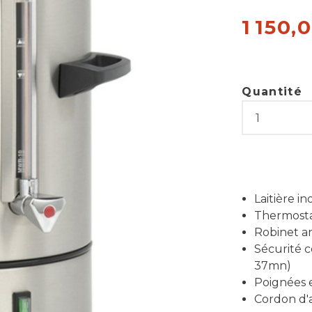
1 150,
Quantité
Laitière in
Thermosta
Robinet a
Sécurité c
37mn)
Poignées e
Cordon d'a