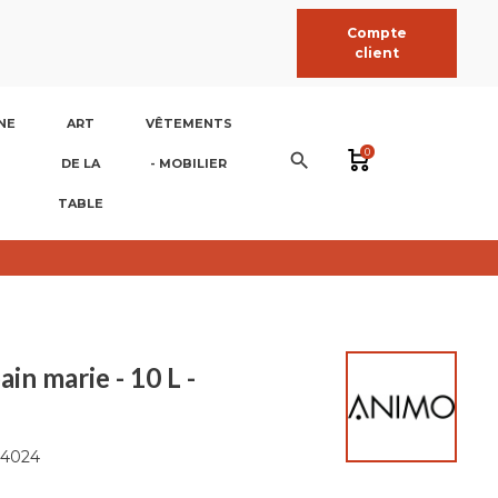
Compte
client
NE
ART
VÊTEMENTS
0
search
DE LA
- MOBILIER
TABLE
ain marie - 10 L -
4024