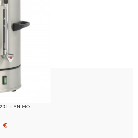
pide
- 20 L - ANIMO
0 €