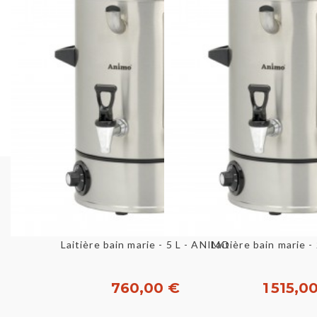
Aperçu rapide
Aperçu ra
Laitière bain marie - 5 L - ANIMO
Laitière bain marie 
760,00 €
1 515,0