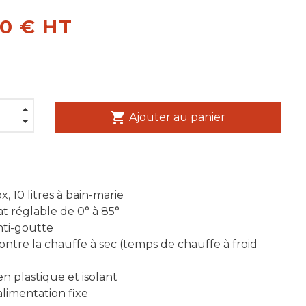
00 € HT
shopping_cart
Ajouter au panier
ox, 10 litres à bain-marie
t réglable de 0° à 85°
nti-goutte
ontre la chauffe à sec (temps de chauffe à froid
n plastique et isolant
limentation fixe