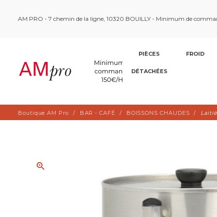
AM PRO - 7 chemin de la ligne, 10320 BOUILLY - Minimum de comma
PIÈCES
FROID
DÉTACHÉES
Boutique AM Pro
BAR - CAFÉ
BOISSONS CHAUDES
Laiti
zoom_in