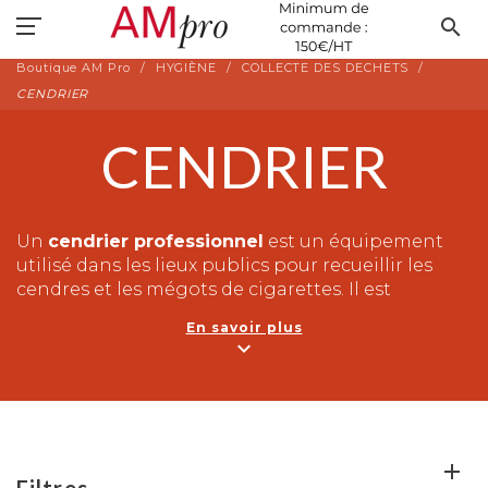
search
Boutique AM Pro
HYGIÈNE
COLLECTE DES DECHETS
CENDRIER
CENDRIER
Un
cendrier professionnel
est un équipement
utilisé dans les lieux publics pour recueillir les
cendres et les mégots de cigarettes. Il est
généralement fabriqué en
acier inoxydable
pour
En savoir plus
sa résistance et sa durabilité. Les cendriers
expand_more
professionnels peuvent être montés sur un mur
ou placés sur un support. Ils sont conçus pour
être
faciles à vider et à nettoyer
. Les cendriers
professionnels sont essentiels pour maintenir la
propreté
des espaces publics et pour éviter les
risques d'
incendie
causés par les mégots de
Filtres