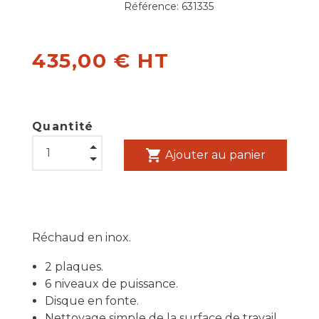
Référence:
631335
435,00 € HT
Quantité
shopping_cart
Ajouter au panier
Réchaud en inox.
2 plaques.
6 niveaux de puissance.
Disque en fonte.
Nettoyage simple de la surface de travail.