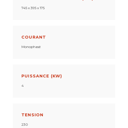
745 x 395 x 175
COURANT
Monophasé
PUISSANCE (KW)
4
TENSION
230