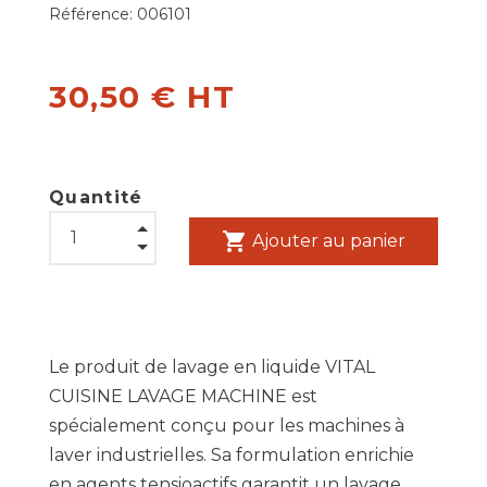
Référence:
006101
30,50 € HT
Quantité
shopping_cart
Ajouter au panier
Le produit de lavage en liquide VITAL
CUISINE LAVAGE MACHINE est
spécialement conçu pour les machines à
laver industrielles. Sa formulation enrichie
en agents tensioactifs garantit un lavage