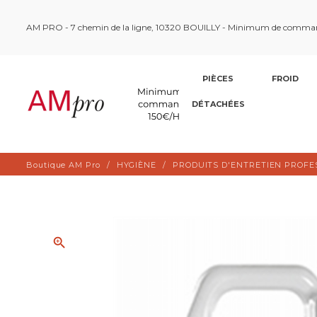
AM PRO - 7 chemin de la ligne, 10320 BOUILLY - Minimum de comma
PIÈCES
FROID
DÉTACHÉES
Boutique AM Pro
HYGIÈNE
PRODUITS D'ENTRETIEN PROFE
zoom_in