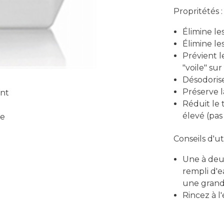
Propritétés :
Élimine les
Élimine le
Prévient l
"voile" sur
Désodorise 
Préserve l
Réduit le 
élevé (pas
Conseils d'uti
Une à deu
rempli d'
une grande
Rincez à l