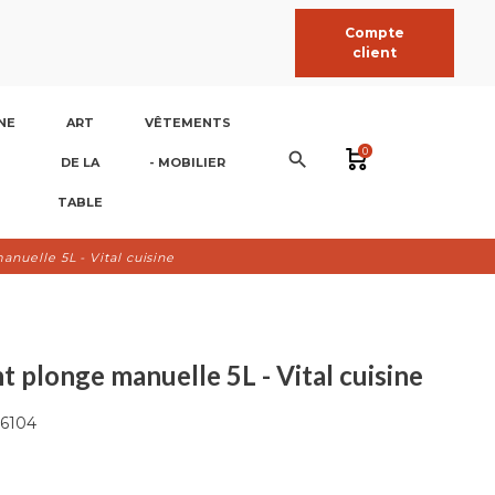
Compte
client
NE
ART
VÊTEMENTS
0
search
DE LA
- MOBILIER
TABLE
nuelle 5L - Vital cuisine
 plonge manuelle 5L - Vital cuisine
6104