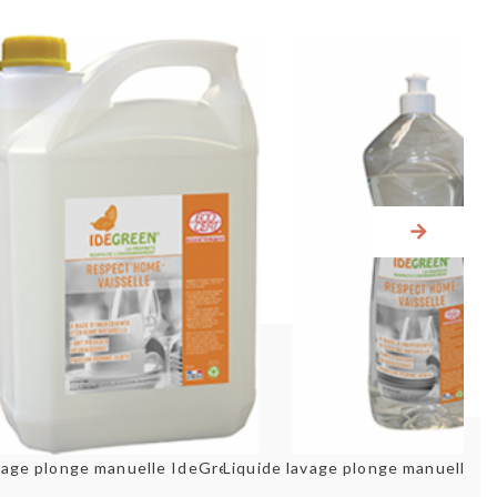
Aperçu rapide
Aperçu rapid
Sallosphère extrême - lave verre - cartouches de 355 g -...
Liquide lavage plonge manuelle IdeGreen 5L - Green Star