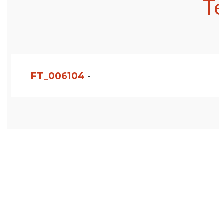
T
FT_006104
-