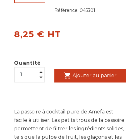
Référence:
045301
8,25 € HT
Quantité
shopping_cart
Ajouter au panier
La passoire à cocktail pure de Amefa est
facile à utiliser. Les petits trous de la passoire
permettent de filtrer les ingrédients solides,
tels que la pulpe de fruit, les glaçons et les