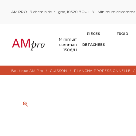
AM PRO - 7 chemin de la ligne, 10320 BOUILLY - Minimum de comma
PIÈCES
FROID
DÉTACHÉES
Boutique AM Pro
CUISSON
PLANCHA PROFESSIONNELLE
zoom_in