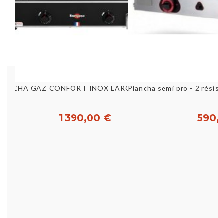
Aperçu rapide
Aperç
PLANCHA GAZ CONFORT INOX LARGEUR - B/P [E25550]
1 390,00 €
590
Acheter
Ac