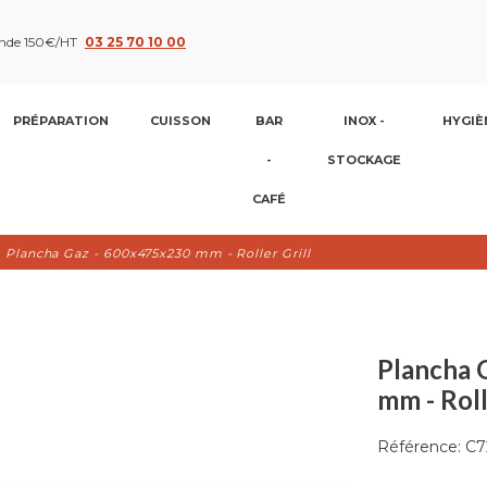
nde 150€/HT
03 25 70 10 00
PRÉPARATION
CUISSON
BAR
INOX -
HYGIÈ
-
STOCKAGE
CAFÉ
Plancha Gaz - 600x475x230 mm - Roller Grill
Plancha 
mm - Roll
Référence:
C7