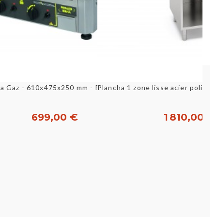
Aperçu rapide
Aperçu rapid
a Gaz - 610x475x250 mm - Roller Grill
Plancha gaz lisse au chrome à poser - ZANUSSI EVO700
699,00 €
1 810,00 €
Acheter
Acheter