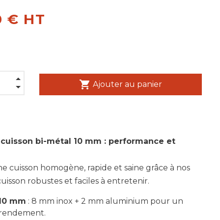
0 € HT
shopping_cart
Ajouter au panier
 cuisson bi-métal 10 mm : performance et
ne cuisson homogène, rapide et saine grâce à nos
uisson robustes et faciles à entretenir.
 10 mm
: 8 mm inox + 2 mm aluminium pour un
 rendement.