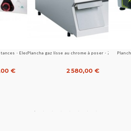
u rapide
Aperçu rapide
Plancha semi pro - 2 résistances - Electrique - Mainho
Planch
,00 €
2 580,00 €
heter
Acheter