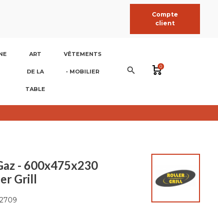
Compte
client
NE
ART
VÊTEMENTS
0
search
DE LA
- MOBILIER
TABLE
Gaz - 600x475x230
er Grill
2709