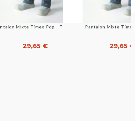
Aperçu rapide
Aperçu rapid
ntalon Mixte Timeo Pdp - T36-48
Pantalon Mixte Timeo P
29,65 €
29,65 €
Personnaliser
Acheter