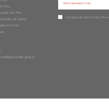
 Pro
AM Pro
curisé AM Pro
J'accepte de recevoir des offr
énérales de vente
ales AM Pro
ous
s
 professionnelle gratuit