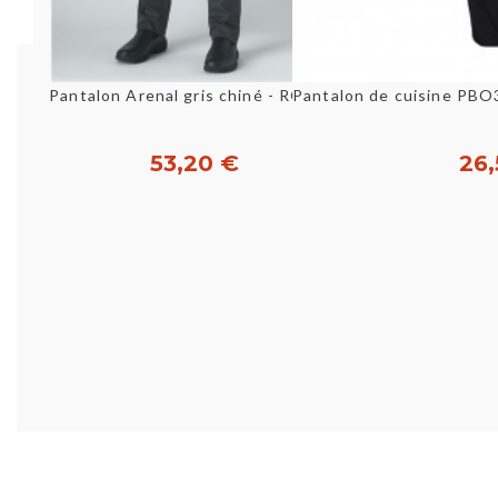
Aperçu rapide
Aperç
Pantalon Arenal gris chiné - ROBUR
53,20 €
26,
Personnaliser
Perso