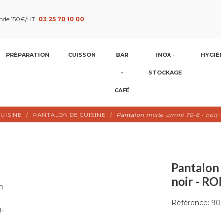
nde 150€/HT
03 25 70 10 00
PRÉPARATION
CUISSON
BAR
INOX -
HYGIÈ
-
STOCKAGE
CAFÉ
UISINE
PANTALON DE CUISINE
Pantalon mixte umini T0-6 - noi
Pantalon 
noir - R
Référence:
90