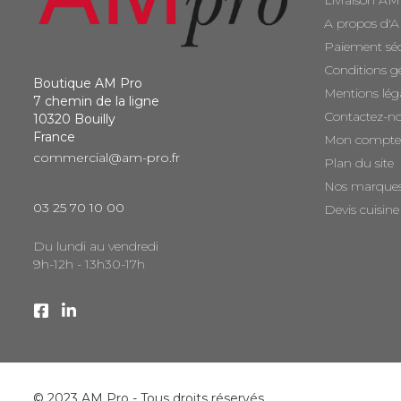
Livraison AM
A propos d'
Paiement sé
Conditions g
Boutique AM Pro
Mentions lég
7 chemin de la ligne
Contactez-n
10320 Bouilly
France
Mon compte
commercial@am-pro.fr
Plan du site
Nos marque
03 25 70 10 00
Devis cuisine
Du lundi au vendredi
9h-12h - 13h30-17h
© 2023 AM Pro - Tous droits réservés