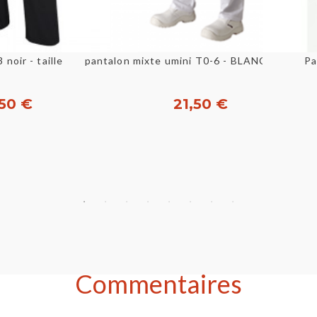
u rapide
Aperçu rapide
pantalon mixte umini T0-6 - BLANC - ROBUR
Pantalon de cuisine PBO3 noir - taille 34-62 - MOLINEL
Pa
50 €
21,50 €
nnaliser
Personnaliser
Commentaires