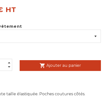
€ HT
 vêtement
shopping_cart
Ajouter au panier
te taille élastiquée. Poches coutures côtés.