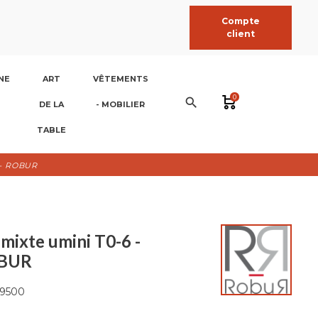
Compte
client
NE
ART
VÊTEMENTS
0
search
DE LA
- MOBILIER
TABLE
r - ROBUR
mixte umini T0-6 -
OBUR
9500