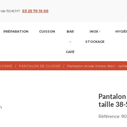
nde 150€/HT
03 25 70 10 00
PRÉPARATION
CUISSON
BAR
INOX -
HYGIÈ
-
STOCKAGE
CAFÉ
UISINE
PANTALON DE CUISINE
Pantalon mixte timeo Noir - tail
Pantalon 
taille 3
Référence:
90