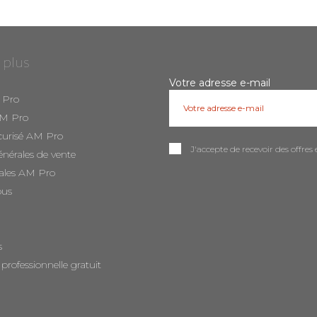
 plus
Votre adresse e-mail
 Pro
AM Pro
curisé AM Pro
J'accepte de recevoir des offr
énérales de vente
ales AM Pro
ous
s
 professionnelle gratuit