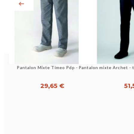
Aperçu rapide
Aperç
Pantalon Mixte Timeo Pdp - T40
29,65 €
51,
Acheter
Perso