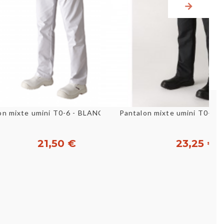
Aperçu rapide
Aperçu rapid
on mixte umini T0-6 - BLANC - ROBUR
Pantalon de cuisine PBO3 noir - taille 34-62 - MOLINEL
Pantalon mixte umini T0-6 -
21,50 €
23,25 €
Personnaliser
Personnaliser