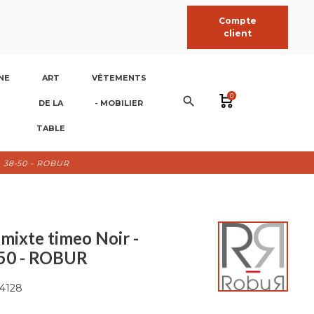
Compte
client
NE
ART
VÊTEMENTS
0
search
DE LA
- MOBILIER
TABLE
le 38-50 - ROBUR
mixte timeo Noir -
8-50 - ROBUR
4128