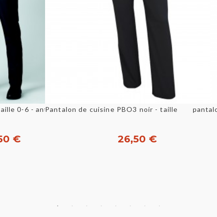
u rapide
Aperçu rapide
Pantalon mixte Archet - taille 0-6 - anthracite ROBUR
pantal
50 €
26,50 €
nnaliser
Personnaliser