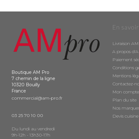
En savoir
Livraison AM
A propos d'
Paiement sé
Conditions g
Boutique AM Pro
Mentions lég
7 chemin de la ligne
Contactez-n
10320 Bouilly
France
Mon compte
commercial@am-pro.fr
Plan du site
Nos marque
03 25 70 10 00
Devis cuisine
Du lundi au vendredi
9h-12h - 13h30-17h