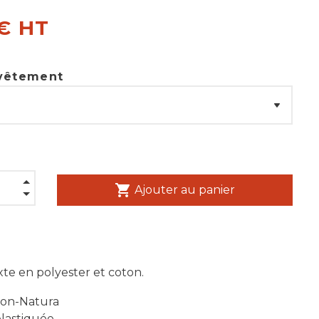
 € HT
 vêtement
shopping_cart
Ajouter au panier
te en polyester et coton.
ton-Natura
élastiquée