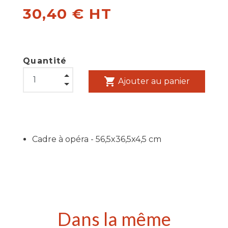
30,40 € HT
Quantité
shopping_cart
Ajouter au panier
Cadre à opéra - 56,5x36,5x4,5 cm
Dans la même