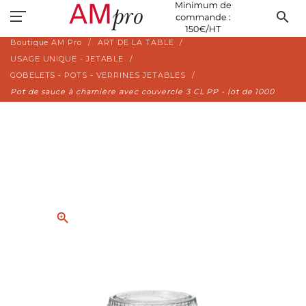
search
Boutique AM Pro
ART DE LA TABLE
USAGE UNIQUE - JETABLE
GOBELETS - POTS - VERRINES JETABLES
Pot de sauce à charnière avec couvercle 3 CL PP - lot de 1000
zoom_in