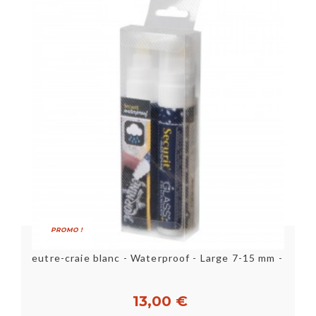
PROMO !
MES
Feutre-craie blanc - Waterproof - Large 7-15 mm - Lot de 2
F
13,00 €