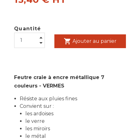
Quantité
shopping_cart
Ajouter au panier
Feutre craie à encre métallique 7
couleurs - VERMES
Résiste aux pluies fines
Convient sur :
les ardoises
le verre
les miroirs
le métal