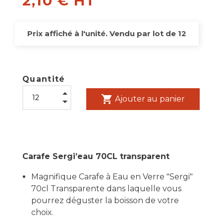
2,10 € HT
Prix affiché à l'unité. Vendu par lot de 12
Quantité
shopping_cart
Ajouter au panier
Carafe Sergi’eau 70CL transparent
Magnifique Carafe à Eau en Verre "Sergi"
70cl Transparente dans laquelle vous
pourrez déguster la boisson de votre
choix.