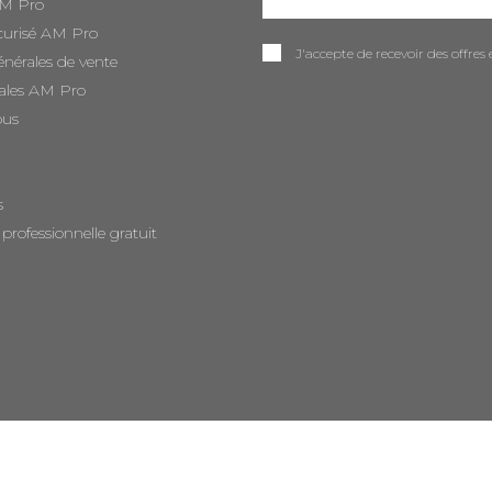
AM Pro
curisé AM Pro
J'accepte de recevoir des offr
énérales de vente
ales AM Pro
ous
s
 professionnelle gratuit