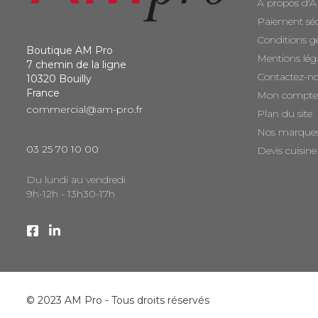
A propos d'
Paiement sé
Conditions g
Boutique AM Pro
Mentions lég
7 chemin de la ligne
Contactez-n
10320 Bouilly
France
Mon compte
commercial@am-pro.fr
Plan du site
Nos marque
03 25 70 10 00
Devis cuisine
Du lundi au vendredi
9h-12h - 13h30-17h
© 2023 AM Pro - Tous droits réservés