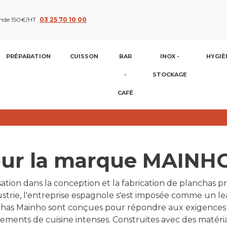
nde 150€/HT
03 25 70 10 00
PRÉPARATION
CUISSON
BAR
INOX -
HYGIÈ
-
STOCKAGE
CAFÉ
 pour la marque MAINH
tion dans la conception et la fabrication de planchas p
ustrie, l'entreprise espagnole s'est imposée comme un l
anchas Mainho sont conçues pour répondre aux exigences 
ments de cuisine intenses. Construites avec des matéria