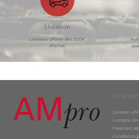
Livraison
Livraison offerte dès 500€
Ren
d'achat
gra
En savoir
Livraison AM
A propos d'
Paiement sé
Conditions g