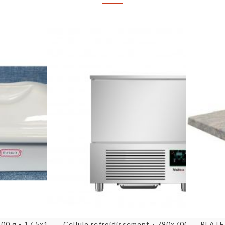
u rapide
Aperçu rapide
 600 g - 17,5x12x10 cm
Cellule refroidissement - 790x700x900 mm
PLATE