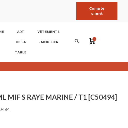
Compte
client
NE
ART
VÊTEMENTS
0
search
DE LA
- MOBILIER
TABLE
L MIF S RAYE MARINE / T1 [C50494]
0494