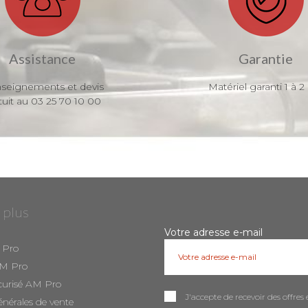
Assistance
Garantie
seignements et devis
Matériel garanti 1 à 2
tuit au 03 25 70 10 00
 plus
Votre adresse e-mail
 Pro
AM Pro
curisé AM Pro
J'accepte de recevoir des offr
énérales de vente