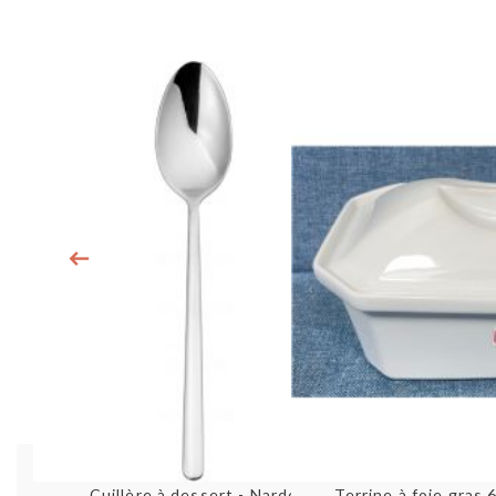
Aperçu rapide
Aperç
Cuillère à dessert - Nardo
Terrine à foie gras