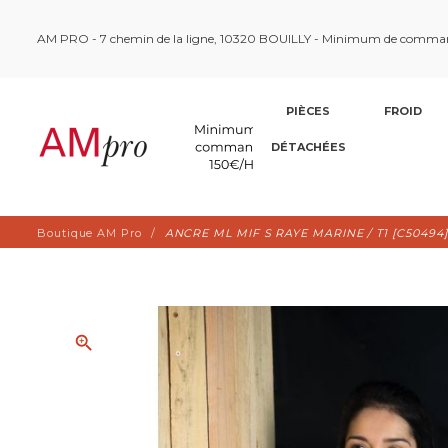
AM PRO - 7 chemin de la ligne, 10320 BOUILLY - Minimum de comma
PIÈCES
FROID
DÉTACHÉES
Boutique AM Pro
ANCRE ML MIF S RAYE MARINE / T1 [C50494]
zoom_in