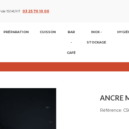
nde 150€/HT
03 25 70 10 00
PRÉPARATION
CUISSON
BAR
INOX -
HYGIÈ
-
STOCKAGE
CAFÉ
ANCRE M
Référence:
C5