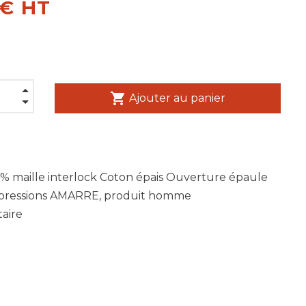
 € HT
shopping_cart
Ajouter au panier
% maille interlock Coton épais Ouverture épaule
pressions AMARRE, produit homme
aire