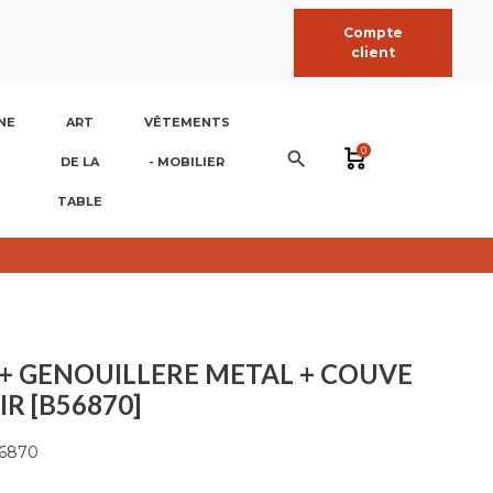
Compte
client
NE
ART
VÊTEMENTS
0
search
DE LA
- MOBILIER
TABLE
 + GENOUILLERE METAL + COUVE
IR [B56870]
6870