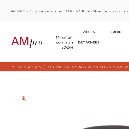
AM PRO - 7 chemin de la ligne, 10320 BOUILLY - Minimum de comma
PIÈCES
FROID
DÉTACHÉES
Boutique AM Pro
FUT 50L + GENOUILLERE METAL + COUVE RC
zoom_in