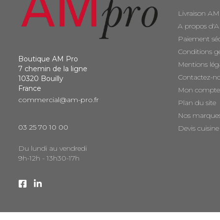
Livraison AM
A propos d'
Paiement sé
Conditions g
Boutique AM Pro
Mentions lég
7 chemin de la ligne
Contactez-n
10320 Bouilly
France
Mon compte
commercial@am-pro.fr
Plan du site
Nos marque
03 25 70 10 00
Devis cuisine
Du lundi au vendredi
9h-12h - 13h30-17h