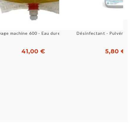
Aperçu rapide
Aperçu rapid
30
avage machine 600 - Eau dure - Poche 10 L
Désinfectant - Pulvérisat
41,00 €
5,80 €
Acheter
Acheter