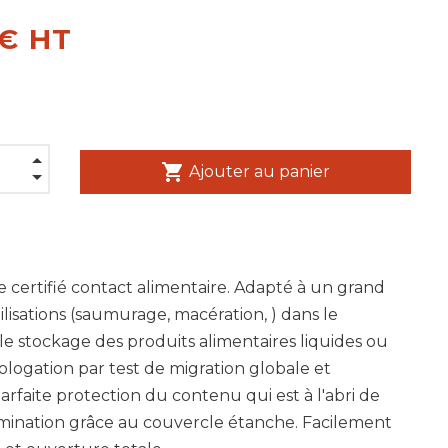
 € HT
shopping_cart
Ajouter au panier
e certifié contact alimentaire. Adapté à un grand
lisations (saumurage, macération, ) dans le
 le stockage des produits alimentaires liquides ou
ologation par test de migration globale et
Parfaite protection du contenu qui est à l'abri de
mination grâce au couvercle étanche. Facilement