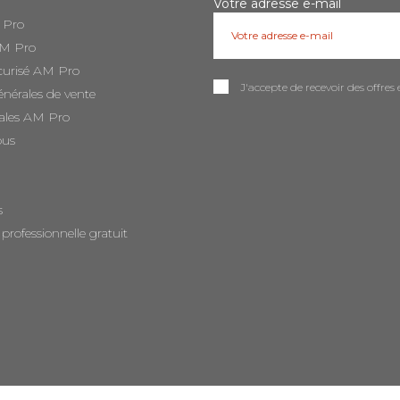
Votre adresse e-mail
 Pro
AM Pro
curisé AM Pro
J'accepte de recevoir des offr
énérales de vente
ales AM Pro
ous
s
 professionnelle gratuit