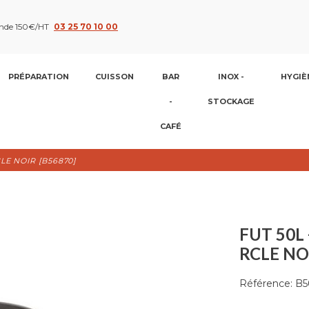
nde 150€/HT
03 25 70 10 00
PRÉPARATION
CUISSON
BAR
INOX -
HYGIÈ
-
STOCKAGE
CAFÉ
LE NOIR [B56870]
FUT 50L
RCLE NO
Référence:
B5