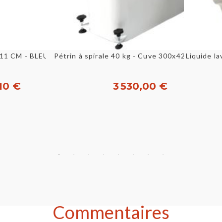
u rapide
Aperçu rapide
Pétrin à spirale 40 kg - Cuve 300x425 mm - M
DESOSSEUR LAME USEE 11 CM - BLEU LA PIECE [B43025]
Liquide l
10 €
3 530,00 €
heter
Acheter
Commentaires