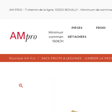
AM PRO - 7 chemin de la ligne, 10320 BOUILLY - Minimum de comma
PIÈCES
FROID
DÉTACHÉES
Boutique AM Pro
SACS FRUITS & LEGUMES - GARDER LA PECHE 
zoom_in