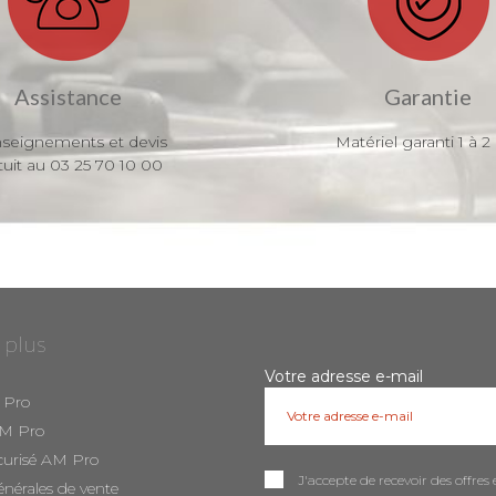
Assistance
Garantie
seignements et devis
Matériel garanti 1 à 2
tuit au 03 25 70 10 00
 plus
Votre adresse e-mail
 Pro
AM Pro
curisé AM Pro
J'accepte de recevoir des offr
énérales de vente