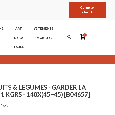
Compte
client
NE
ART
VÊTEMENTS
0
search
DE LA
- MOBILIER
TABLE
UITS & LEGUMES - GARDER LA
 1 KGRS - 140X(45+45) [B04657]
4657