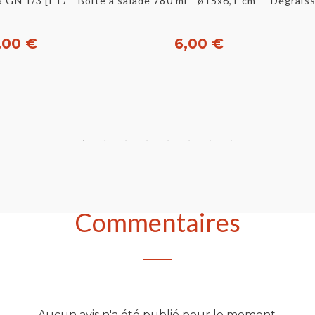
u rapide
Aperçu rapide
 GN 1/3 [E17196]
Boîte à salade 780 ml - ø15x6,1 cm - Kraft bru
Dégraiss
,00 €
6,00 €
heter
Acheter
Commentaires
Aucun avis n'a été publié pour le moment.