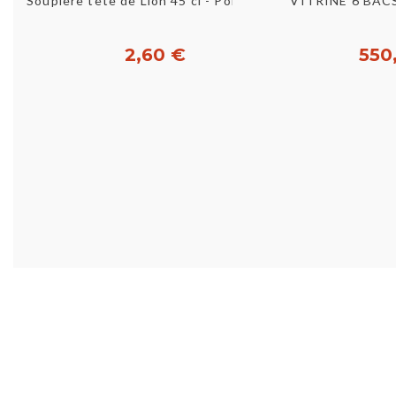
Aperçu rapide
Aperç
Soupière tête de Lion 45 cl - Porcelaine
VITRINE 6 BACS
2,60 €
550
Acheter
Ac