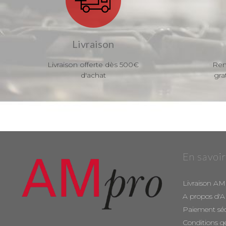
Livraison
Livraison offerte dès 500€
Ren
d'achat
gra
En savoir
Livraison AM
A propos d'
Paiement sé
Conditions g