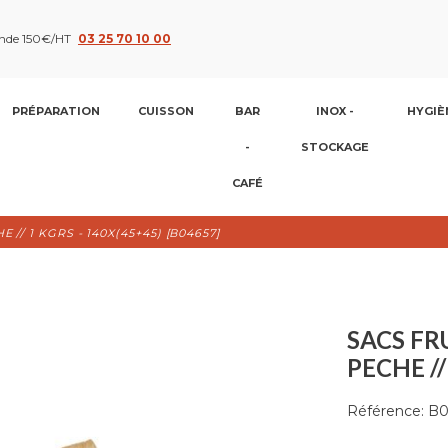
nde 150€/HT
03 25 70 10 00
PRÉPARATION
CUISSON
BAR
INOX -
HYGIÈ
-
STOCKAGE
CAFÉ
// 1 KGRS - 140X(45+45) [B04657]
SACS FR
PECHE //
Référence:
B0