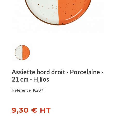
Assiette bord droit - Porcelaine ›
21 cm - H‚lios
Référence:
162071
9,30 € HT